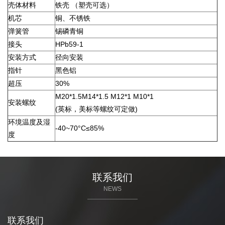
壳体材料
铁壳 （塑壳可选）
机芯
铜、不锈铁
弹簧管
锡磷青铜
接头
HPb59-1
安装方式
径向安装
指针
黑色铝
超压
30%
M20*1.5M14*1.5 M12*1 M10*1
安装螺纹
(英标，美标等螺纹可定做)
环境温度及湿
-40~70°C≤85%
度
联系我们
NEWS
联系我们