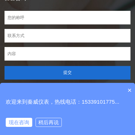
提交
×
欢迎来到秦威仪表，热线电话：15339101775...
Copyright © 2021 029qw.com All Rights Reserved
你们是怎么收费的呢？
陕ICP备16001496号
技术支持：
唯科网络
现在有优惠活动么？
现在咨询
稍后再说
电话
消息
二维码
分享