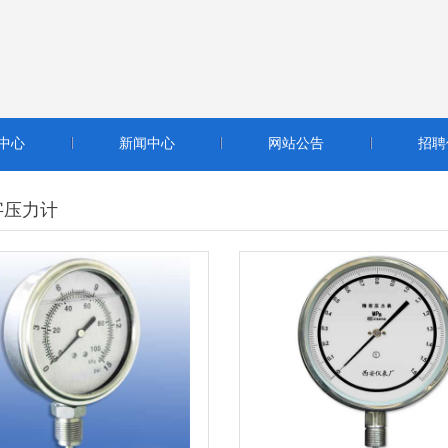
精
密
数
字
压
力
计
-
1
5
0
系
列
不
锈
钢
精
密
压
力
精密数字压力计 - YB150精密压力表
查看详细信息
查看详细信息
表
中心
新闻中心
网站公告
招聘
字压力计