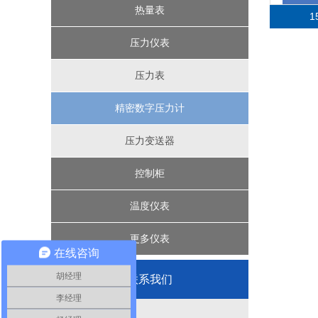
椭圆齿轮流量计
浮球液位计
远传水表
三相电表
热量表
磁翻板液位计
IC卡智能水表
机械式热量表
涡轮流量计
单相电表
压力仪表
IC卡预付费热量表
超声波液位计
一卡通水电表
机械式水表
节流装置
压力表
精密数字压力计
超声波热量表
涡街流量计
差压液位计
投入式液位计
电磁流量计
压力变送器
控制柜
智能压力控制器
温度仪表
楼宇控制系统
更多仪表
在线咨询
植物油智能定量装车系统
过程校验仪
胡经理
联系我们
李经理
液位控制系统