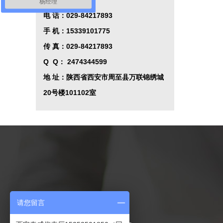
西安秦威仪表厂
杨经理
控制系统
电 话：029-84217893
手 机：15339101775
传 真：029-84217893
Q Q
：
2474344599
地 址：陕西省西安市周至县万联锦绣城
20号楼101102室
联系我们
请您留言