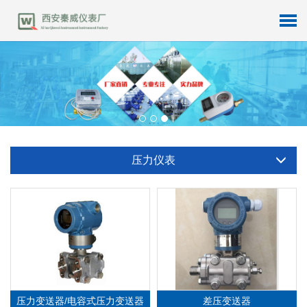
压
力
变
送
器
-
压
力
变
送
器
/
电
容
式
压
力
变
送
压力变送器 - 差压变送器
器
查看详细信息
查看详细信息
压力仪表
压力变送器/电容式压力变送器
差压变送器